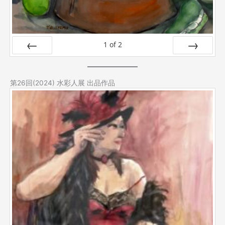
1
of
2
Prev
Next
第26回(2024) 水彩人展 出品作品