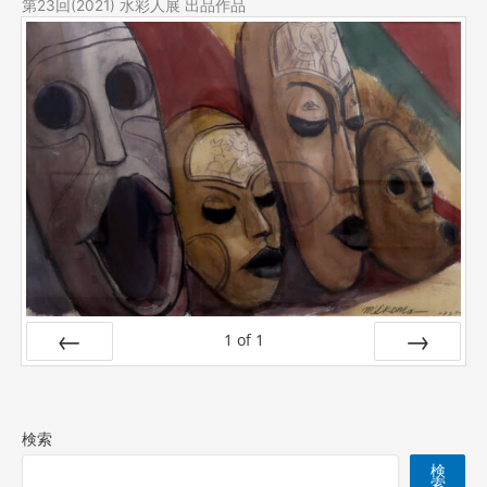
Prev
Next
第23回(2021) 水彩人展 出品作品
1
of
1
Prev
Next
検索
検
索