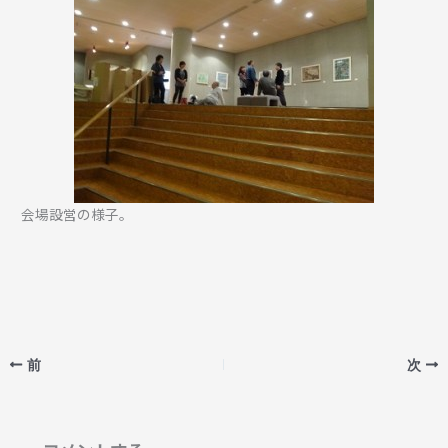
会場設営の様子。
前
次