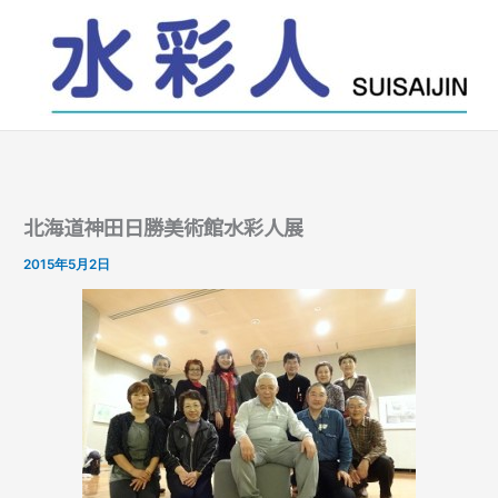
内
容
を
ス
キ
ッ
プ
北海道神田日勝美術館水彩人展
2015年5月2日