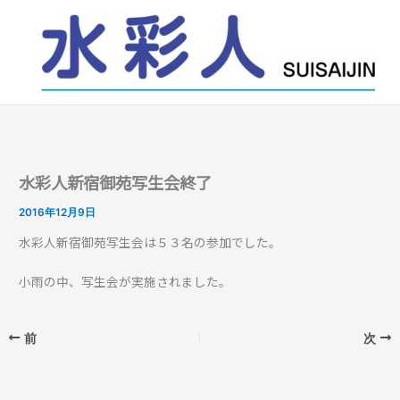
内
容
を
ス
キ
ッ
プ
水彩人新宿御苑写生会終了
2016年12月9日
水彩人新宿御苑写生会は５３名の参加でした。
小雨の中、写生会が実施されました。
前
次