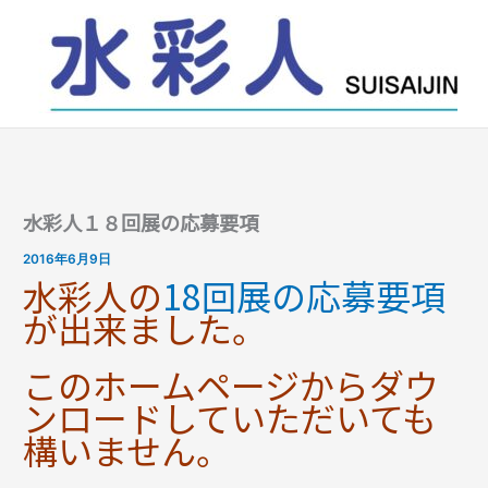
内
容
を
ス
キ
ッ
プ
水彩人１８回展の応募要項
2016年6月9日
水彩人の
18回展の応募要項
が出来ました。
このホームページからダウ
ンロードしていただいても
構いません。