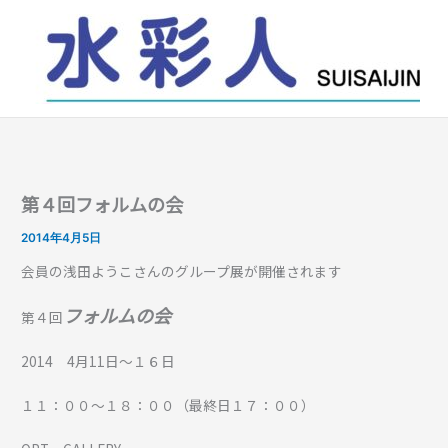
内
容
を
ス
キ
ッ
プ
第４回フォルムの会
2014年4月5日
会員の浅田ようこさんのグループ展が開催されます
フォルムの会
第４回
2014 4月11日～１６日
１１：００～１８：００（最終日１７：００）