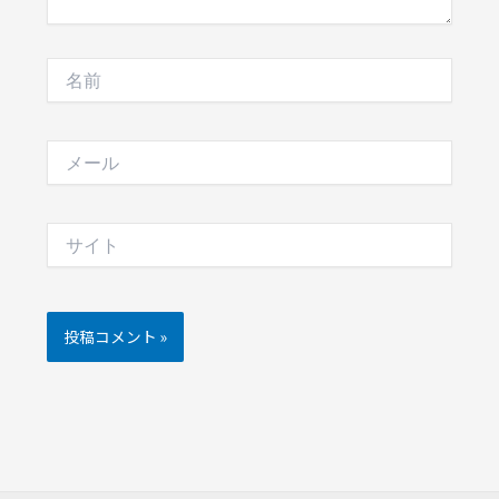
名
前
メ
ー
ル
サ
イ
ト