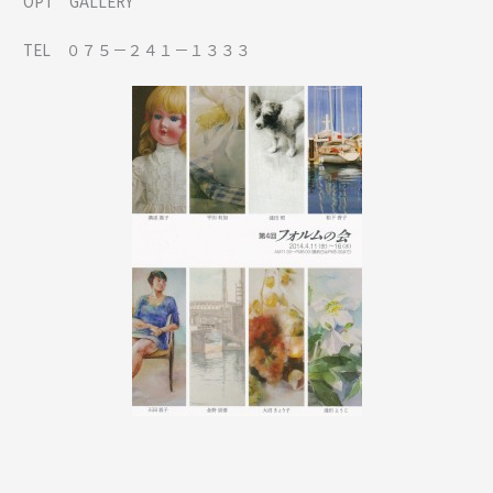
OPT GALLERY
TEL ０７５－２４１－１３３３