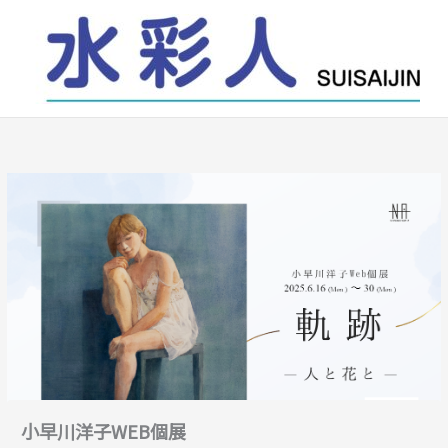
内
容
を
ス
キ
ッ
プ
小早川洋子WEB個展