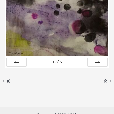
1
of
5
Prev
Next
前
次