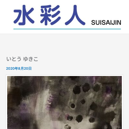
内
容
を
ス
キ
ッ
プ
いとう ゆきこ
2020年8月20日