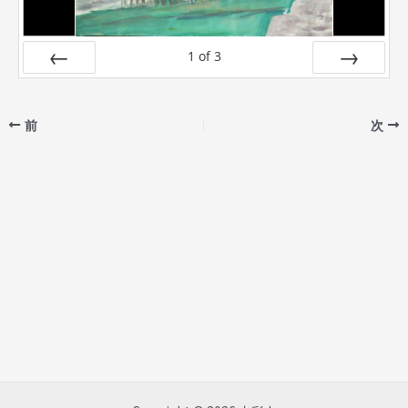
1
of
3
Prev
Next
前
次