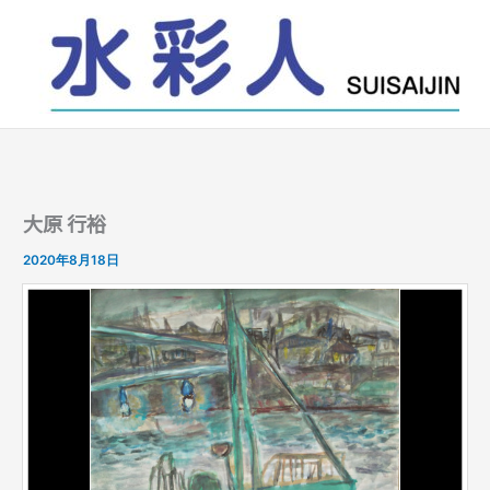
内
容
を
ス
キ
ッ
プ
大原 行裕
2020年8月18日