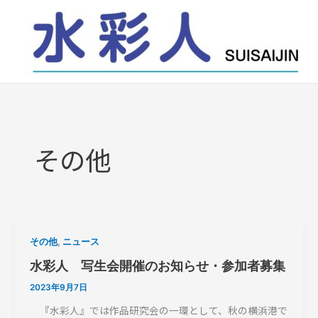
内
容
を
ス
キ
ッ
プ
その他
,
その他
ニュース
水彩人 写生会開催のお知らせ・参加者募集
2023年9月7日
『水彩人』では作品研究会の一環として、秋の横浜港で