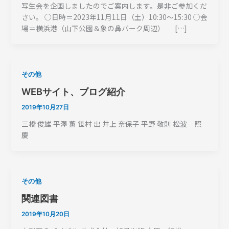
写生会を企画しましたのでご案内します。是非ご参加くだ
さい。 ○日時＝2023年11月11日（土）10:30～15:30 ○会
場＝横浜港（山下公園＆象の鼻パーク周辺） […]
その他
WEBサイト、ブログ紹介
2019年10月27日
三橋 俊雄 平澤 薫 笹村 出 井上 奈保子 平野 敬則 松波 照
慶
その他
関連図書
2019年10月20日