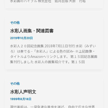
水彩画のバイブル 株式会社 如月出版 大原 行裕
その他
水彩人画集・関連図書
2019年10月20日
水彩人２０回記念画集 2018年7月11日刊行 水彩（みずい
ろ）は奏でる -「水彩人」による色の試み- ※上記画像・
タイトルよりAmazonへリンクします。 第１５回記念展画
集刊行しました 水彩人の画集紹介です。第１５回
その他
水彩人声明文
1999年8月18日
現代美術は、一見急速な進歩を遂げ、 自由で広大な世界