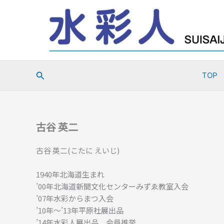
内
容
を
ス
キ
ッ
検
TOP
プ
索
古谷 英二
古谷 英二(こたに えいじ)
1940年北海道生まれ
’00年北海道新聞文化センターみずゑ教室入会
’07年水彩からまつ入会
’10年～’13年平原社展出品
’14年水彩人展出品 会員推挙