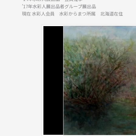
’17年水彩人展出品者グループ展出品
現在 水彩人会員 水彩からまつ所属 北海道在住