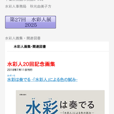
水彩人事務局 秋元由美子方
水彩人画集・関連図書