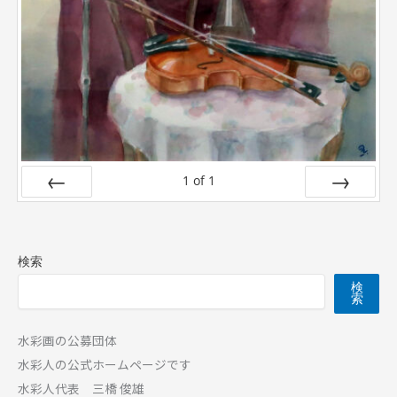
1
of
1
Prev
Next
検索
検
索
水彩画の公募団体
水彩人の公式ホームページです
水彩人代表 三橋 俊雄