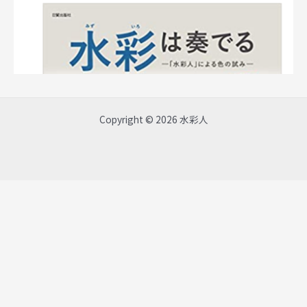
Copyright © 2026 水彩人