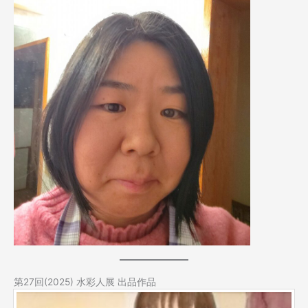
第27回(2025) 水彩人展 出品作品